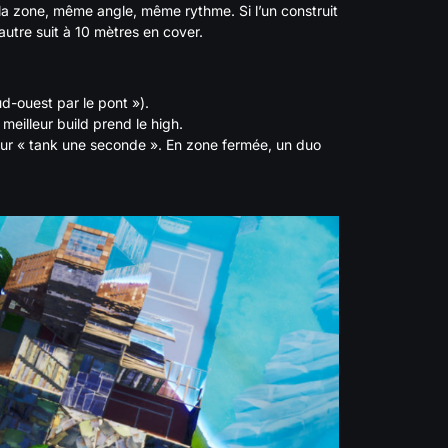
 la zone, même angle, même rythme. Si l’un construit
’autre suit à 10 mètres en cover.
ud-ouest par le pont »).
 meilleur build prend le high.
r « tank une seconde ». En zone fermée, un duo