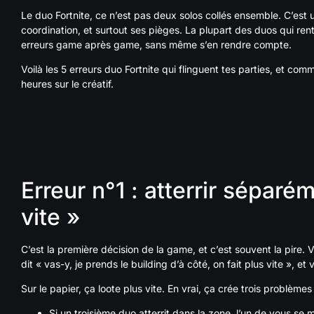
Le duo Fortnite, ce n’est pas deux solos collés ensemble. C’est 
coordination, et surtout ses pièges. La plupart des duos qui re
erreurs game après game, sans même s’en rendre compte.
Voilà les 5 erreurs duo Fortnite qui flinguent tes parties, et c
heures sur le créatif.
Erreur n°1 : atterrir séparé
vite »
C’est la première décision de la game, et c’est souvent la pire. 
dit « vas-y, je prends le building d’à côté, on fait plus vite », et 
Sur le papier, ça loote plus vite. En vrai, ça crée trois problèmes 
Si un troisième duo atterrit dans la zone, l’un de vous s