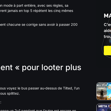
un mode à part entière, avec ses règles, sa
ntrent jamais en top 5 répètent les cinq mêmes
M
C'e
omment chacune se corrige sans avoir à passer 200
aid
tro
ment « pour looter plus
Vous voyez le bus passer au-dessus de Tilted, l’un
vous splittez.
:
e mange un 2v1 pendant que l’autre est encore en