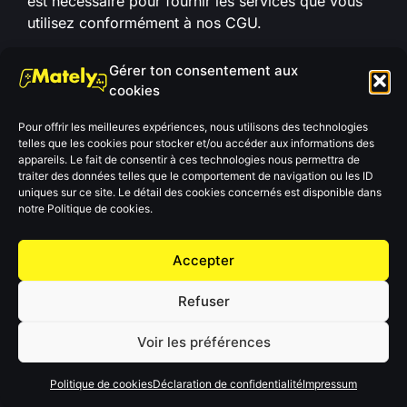
est nécessaire pour fournir les services que vous
utilisez conformément à nos CGU.
• Consentement : Lorsque cela est requis, nous
Gérer ton consentement aux
collecterons votre consentement explicite avant
cookies
d’accéder à ces informations.
Pour offrir les meilleures expériences, nous utilisons des technologies
En utilisant nos services, vous acceptez que nous
telles que les cookies pour stocker et/ou accéder aux informations des
accédions, via ces API, aux données nécessaires
appareils. Le fait de consentir à ces technologies nous permettra de
traiter des données telles que le comportement de navigation ou les ID
pour assurer la fourniture, l’amélioration et la
uniques sur ce site. Le détail des cookies concernés est disponible dans
personnalisation de nos services.
notre Politique de cookies.
Vous reconnaissez également que l’accès à ces
informations est soumis aux politiques et
Accepter
conditions des éditeurs tiers concernés, lesquelles
Refuser
peuvent être distinctes des présentes CGU.
Nous nous engageons à utiliser ces données
Voir les préférences
uniquement dans le cadre des finalités décrites et à
garantir leur traitement en conformité avec les lois
Politique de cookies
Déclaration de confidentialité
Impressum
applicables, notamment le Règlement Général sur