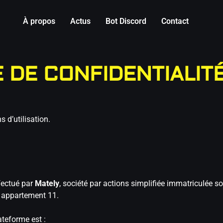
À propos
Actus
Bot Discord
Contact
E DE CONFIDENTIALIT
 d’utilisation.
fectué par
Mately
, société par actions simplifiée immatriculée
g, appartement 11.
ateforme est :