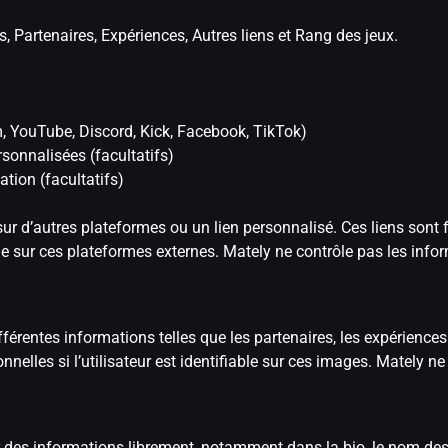
s, Partenaires, Expériences, Autres liens et Rang des jeux.
m, YouTube, Discord, Kick, Facebook, TikTok)
rsonnalisées (facultatifs)
ation (facultatifs)
s sur d’autres plateformes ou un lien personnalisé. Ces liens sont
able sur ces plateformes externes. Mately ne contrôle pas les info
fférentes informations telles que les partenaires, les expérience
elles si l’utilisateur est identifiable sur ces images. Mately ne
er des informations librement, notamment dans la bio, le nom des