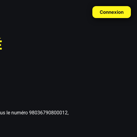
Connexion
É
 sous le numéro 98036790800012,