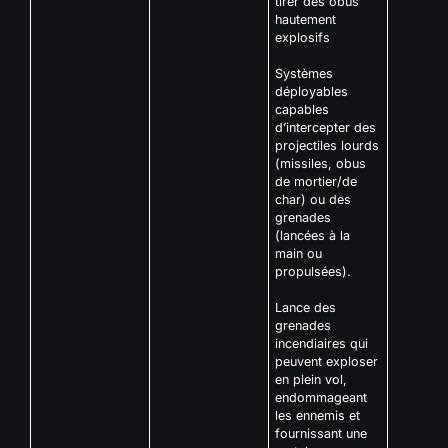
tirer des obus
hautement
explosifs
Systèmes
déployables
capables
d’intercepter des
projectiles lourds
(missiles, obus
de mortier/de
char) ou des
grenades
(lancées à la
main ou
propulsées).
Lance des
grenades
incendiaires qui
peuvent exploser
en plein vol,
endommageant
les ennemis et
fournissant une