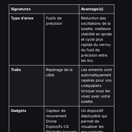
Signatures
Avantage(s)
Type d’arme
Fusils de
Réduction des
précision
oscillations de la
lunette, meilleure
stabilité en apnée
et cycle plus
rapide du verrou
du fusil de
précision entre
les tirs.
Traits
Repérage de la
Les ennemis sont
cible
automatiquement
repérés pour vos
coéquipiers
lorsque vous les
visez avec votre
lunette.
Gadgets
Capteur de
Un dispositif
mouvement
déployable qui
Drone
permet de
Explosifs C4
visualiser les
Fléchette traçante
mouvements