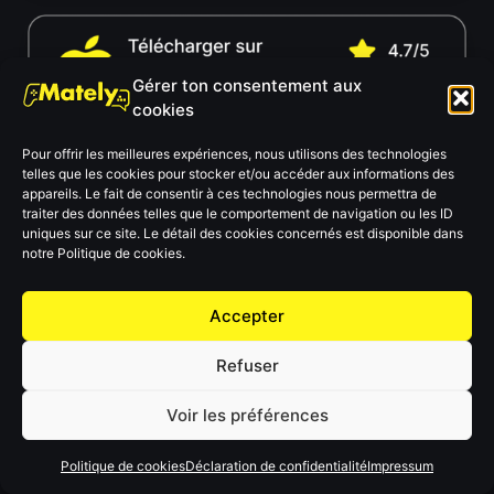
Gérer ton consentement aux
cookies
Pour offrir les meilleures expériences, nous utilisons des technologies
Si tu ne peux pas accéder au lien, suis ces deux étapes
telles que les cookies pour stocker et/ou accéder aux informations des
simples :
appareils. Le fait de consentir à ces technologies nous permettra de
1) Clique sur les 3 petits points en haut à droite
traiter des données telles que le comportement de navigation ou les ID
uniques sur ce site. Le détail des cookies concernés est disponible dans
2) Puis « Ouvrir dans le navigateur »
notre Politique de cookies.
Accepter
Refuser
Voir les préférences
Politique de cookies
Déclaration de confidentialité
Impressum